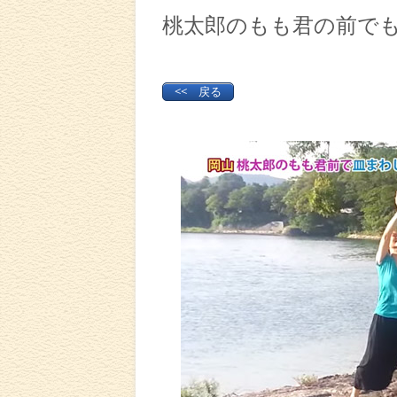
桃太郎のもも君の前で
<< 戻る