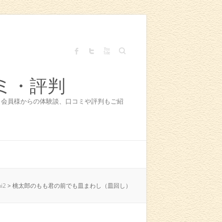
Search
ミ・評判
！会員様からの体験談、口コミや評判もご紹
i2
>
桃太郎のもも君の前でも皿まわし（皿回し）