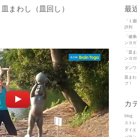
も皿まわし（皿回し）
最
「１週
評判
「健康
ンヨガ
「皿ま
ンヨガ
ダンワ
皿まわ
プ！
カ
blog
ストレ
ダイエ
バラン