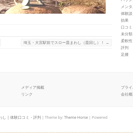
メンタ
体験談
効果
口コミ
未分類
柔軟性
埼玉・大宮駅前でスロー皿まわし（皿回し）！
→
評判
足腰
メディア掲載
プライ
リンク
会社概
し | 体験口コミ・評判
| Theme by:
Theme Horse
| Powered