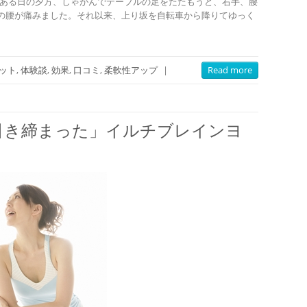
 ある日の夕方、しゃがんでテーブルの足をたたもうと、右手、腰
の腰が痛みました。それ以来、上り坂を自転車から降りてゆっく
ット
,
体験談
,
効果
,
口コミ
,
柔軟性アップ
|
Read more
引き締まった」イルチブレインヨ