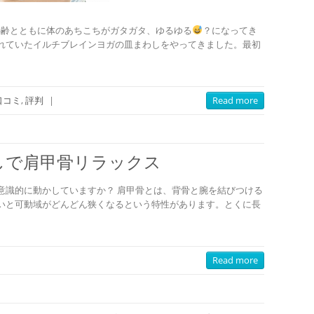
 年齢とともに体のあちこちがガタガタ、ゆるゆる
？になってき
れていたイルチブレインヨガの皿まわしをやってきました。最初
口コミ
,
評判
|
Read more
しで肩甲骨リラックス
意識的に動かしていますか？ 肩甲骨とは、背骨と腕を結びつける
いと可動域がどんどん狭くなるという特性があります。とくに長
Read more