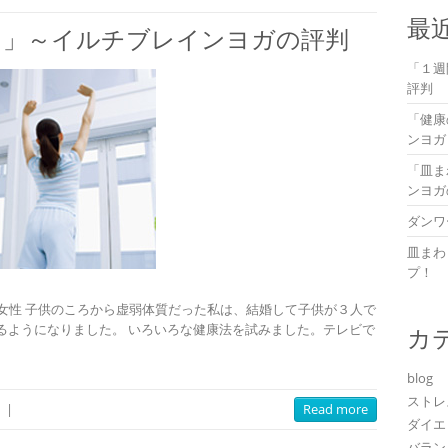
最
た」～イルチブレインヨガの評判
「１週
評判
「健康
ンヨガ
「皿ま
ンヨガ
ダンワ
皿まわ
プ！
女性 子供のころから虚弱体質だった私は、結婚して子供が３人で
るようになりました。 いろいろな健康法を試みました。テレビで
カ
blog
ストレ
|
Read more
ダイエ
バラン