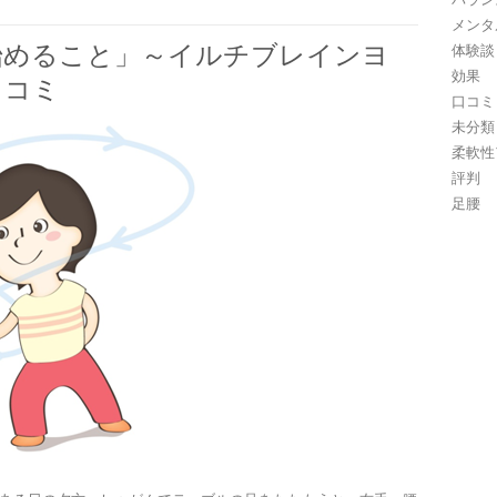
メンタ
始めること」～イルチブレインヨ
体験談
効果
口コミ
口コミ
未分類
柔軟性
評判
足腰