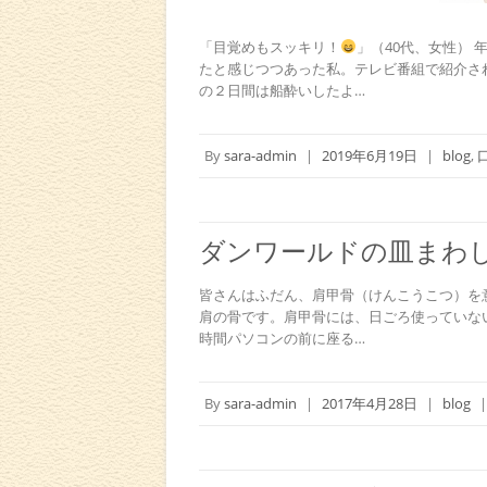
「目覚めもスッキリ！
」（40代、女性）
たと感じつつあった私。テレビ番組で紹介さ
の２日間は船酔いしたよ…
By
sara-admin
|
2019年6月19日
|
blog
,
ダンワールドの皿まわ
皆さんはふだん、肩甲骨（けんこうこつ）を
肩の骨です。肩甲骨には、日ごろ使っていな
時間パソコンの前に座る…
By
sara-admin
|
2017年4月28日
|
blog
|