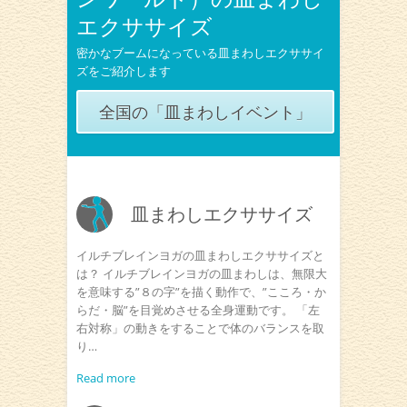
エクササイズ
密かなブームになっている皿まわしエクササイ
ズをご紹介します
全国の「皿まわしイベント」
皿まわしエクササイズ
イルチブレインヨガの皿まわしエクササイズと
は？ イルチブレインヨガの皿まわしは、無限大
を意味する”８の字”を描く動作で、”こころ・か
らだ・脳”を目覚めさせる全身運動です。 「左
右対称」の動きをすることで体のバランスを取
り…
Read more