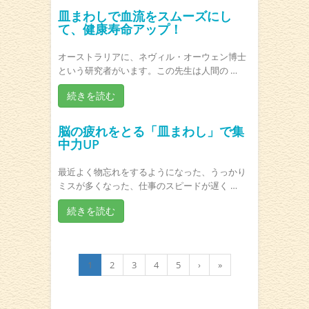
皿まわしで血流をスムーズにし
て、健康寿命アップ！
オーストラリアに、ネヴィル・オーウェン博士
という研究者がいます。この先生は人間の …
続きを読む
脳の疲れをとる「皿まわし」で集
中力UP
最近よく物忘れをするようになった、うっかり
ミスが多くなった、仕事のスピードが遅く …
続きを読む
1
2
3
4
5
›
»