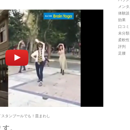
メンタ
体験談
効果
口コミ
未分類
柔軟性
評判
足腰
イスタンブールでも！皿まわし
ます。