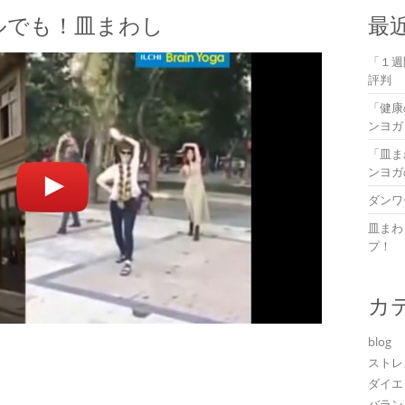
ルでも！皿まわし
最
「１週
評判
「健康
ンヨガ
「皿ま
ンヨガ
ダンワ
皿まわ
プ！
カ
blog
ストレ
ダイエ
バラン