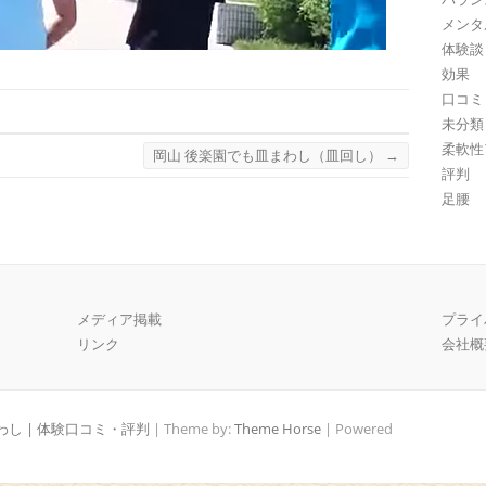
メンタ
体験談
効果
口コミ
未分類
柔軟性
岡山 後楽園でも皿まわし（皿回し）
→
評判
足腰
メディア掲載
プライ
リンク
会社概
し | 体験口コミ・評判
| Theme by:
Theme Horse
| Powered