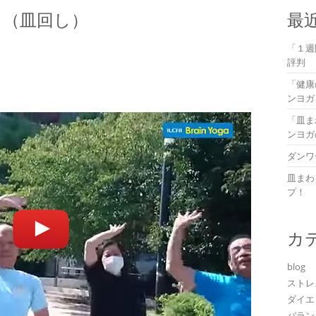
し（皿回し）
最
「１週
評判
「健康
ンヨガ
「皿ま
ンヨガ
ダンワ
皿まわ
プ！
カ
blog
ストレ
ダイエ
バラン