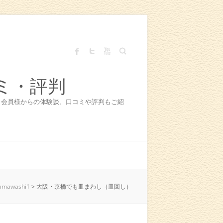
Search
ミ・評判
！会員様からの体験談、口コミや評判もご紹
amawashi1
>
大阪・京橋でも皿まわし（皿回し）