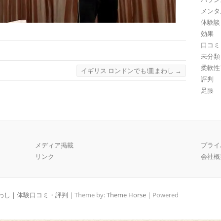
メンタ
体験談
効果
口コミ
未分類
柔軟性
イギリス ロンドンでも!皿まわし
→
評判
足腰
メディア掲載
プライ
リンク
会社概
し | 体験口コミ・評判
| Theme by:
Theme Horse
| Powered