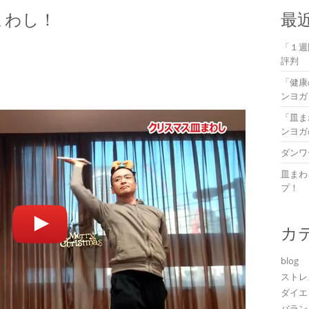
まわし！
最
「１週
評判
「健康
ンヨガ
「皿ま
ンヨガ
ダンワ
皿まわ
プ！
カ
blog
ストレ
ダイエ
バラン