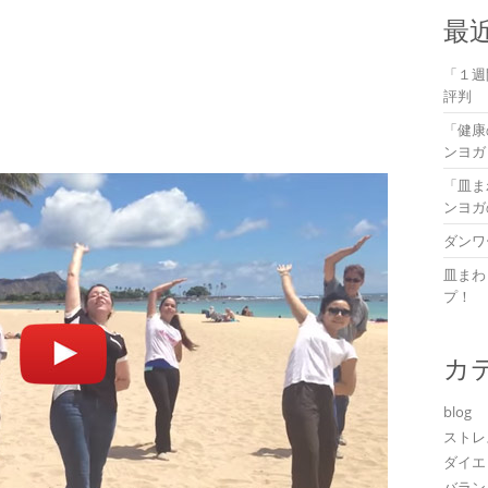
最
「１週
評判
「健康
ンヨガ
「皿ま
ンヨガ
ダンワ
皿まわ
プ！
カ
blog
ストレ
ダイエ
バラン