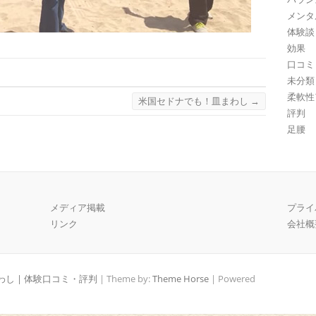
メンタ
体験談
効果
口コミ
未分類
柔軟性
米国セドナでも！皿まわし
→
評判
足腰
メディア掲載
プライ
リンク
会社概
し | 体験口コミ・評判
| Theme by:
Theme Horse
| Powered