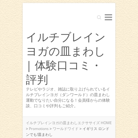
Search
イルチブレイン
ヨガの皿まわし
| 体験口コミ・
評判
テレビやラジオ、雑誌に取り上げられているイ
ルチブレインヨガ（ダンワールド）の皿まわし
運動でなりたい自分になる！会員様からの体験
談、口コミや評判もご紹介。
イルチブレインヨガの皿まわしエクササイズ HOME
>
Promotions
>
ワールドワイド
>
イギリス ロンド
ンでも!皿まわし