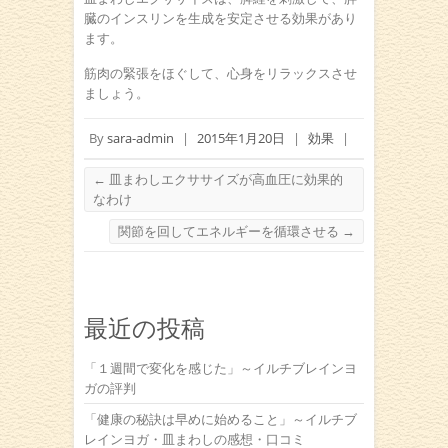
臓のインスリンを生成を安定させる効果があり
ます。
筋肉の緊張をほぐして、心身をリラックスさせ
ましょう。
By
sara-admin
|
2015年1月20日
|
効果
|
←
皿まわしエクササイズが高血圧に効果的
なわけ
関節を回してエネルギーを循環させる
→
最近の投稿
「１週間で変化を感じた」～イルチブレインヨ
ガの評判
「健康の秘訣は早めに始めること」～イルチブ
レインヨガ・皿まわしの感想・口コミ