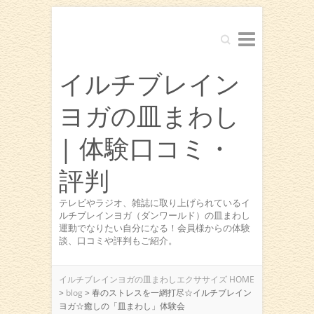
Search
イルチブレイン
ヨガの皿まわし
| 体験口コミ・
評判
テレビやラジオ、雑誌に取り上げられているイ
ルチブレインヨガ（ダンワールド）の皿まわし
運動でなりたい自分になる！会員様からの体験
談、口コミや評判もご紹介。
イルチブレインヨガの皿まわしエクササイズ HOME
>
blog
>
春のストレスを一網打尽☆イルチブレイン
ヨガ☆癒しの「皿まわし」体験会