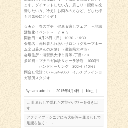
ます。ダイエットしたい方、肩こり・腰痛を改
善したい方、冷えにお悩みの方など、どなた様
もお気軽にどうぞ！
☆★☆ 春のプチ 健康＆癒しフェア ～地域
活性化イベント～ ☆★☆
開催日：4月26日（日） 10:30～16:30
会場名：高齢者ふれあいサロン（グループホー
ム楽日荘さんのお隣）（滋賀県大津市）
会場住所：滋賀県大津市長等2丁目1-19
参加費：プチヨガ体験＆オーラ診断 1000円
ハンドヒーリング 300円（10分）
問合せ電話：077-524-9050 イルチブレインヨ
ガ膳所スタジオ
By
sara-admin
|
2015年4月4日
|
blog
|
←
皿まわしで隠れた才能やパワーを引き出
す
アクティブ・シニアにも大好評～皿まわしで
足腰を強く！
→