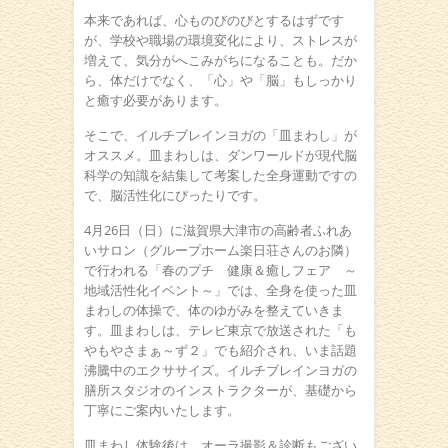
本来であれば、心ものびのびとするはずです
が、学校や職場の環境変化により、ストレスが
増えて、気分がへこみがちになることも。だか
ら、体だけでなく、「心」や「脳」もしっかり
と癒す必要があります。
そこで、イルチブレインヨガの「皿まわし」が
オススメ。皿まわしは、ダンワールドが現代脳
科学の知識を結集して考案した全身運動ですの
で、脳活性化にぴったりです。
4月26日（日）に滋賀県大津市の高齢者ふれあ
いサロン（グループホーム楽日荘さんのお隣）
で行われる「春のプチ 健康＆癒しフェア ～
地域活性化イベント～」では、全身を使った皿
まわしの体操で、体のゆがみを整えていきま
す。皿まわしは、テレビ東京で放送された「も
やもやさまぁ～ず２」でも紹介され、いま話題
沸騰中のエクササイズ。イルチブレインヨガの
膳所スタジオのインストラクターが、基礎から
丁寧にご案内いたします。
皿まわし体験後は、オーラ撮影＆診断もござい