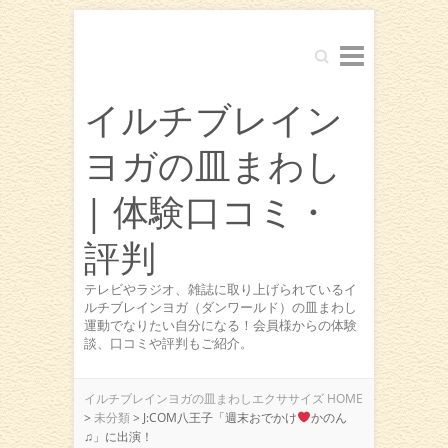
Search
イルチブレイン
ヨガの皿まわし
| 体験口コミ・
評判
テレビやラジオ、雑誌に取り上げられているイ
ルチブレインヨガ（ダンワールド）の皿まわし
運動でなりたい自分になる！会員様からの体験
談、口コミや評判もご紹介。
イルチブレインヨガの皿まわしエクササイズ HOME
>
未分類
>
J:COM八王子「週末おでかけ
かのん
♫」に出演！