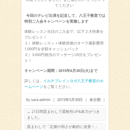
てください
今回のテレビ出演を記念して、八王子教室では
特別ご入会キャンペーンを実施します
体験レッスン当日のご入会で、以下２大特典を
プレゼント！
１）体験レッスン＋体験前後のオーラ撮影費用
1,000円を全額キャッシュバック
２）3,000円相当のマッサージ20分をプレゼン
ト！
キャンペーン期間：2015年6月30日(火)まで
詳しくは、
イルチブレインヨガ八王子教室のホ
ームページ
をご覧ください。
By
sara-admin
|
2015年5月30日
|
未分類
|
←
21日間皿まわしで柔軟性UP&体力がつき
ました。
皿まわしで「足腰の弱さが劇的に改善！」