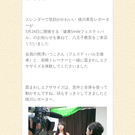
スレンダーで笑顔がかわいい
穂川果音レポータ
ーが
5月24日に開催する「健康Smileフェスティバ
ル」のお知らせを兼ねて、八王子教室をご来店
くだいました
会員の熊澤いつこさん（フェスティバル主催
者）と、岩崎トレーナーと一緒に皿まわしエク
ササイズを体験してくださいました
皿まわしエクササイズは、意外と全身を使って
動かすんですね。頭もすっきりしてきましたと
穂川レポーター。