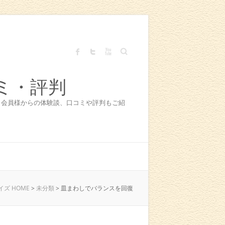
Search
ミ・評判
！会員様からの体験談、口コミや評判もご紹
ズ HOME
>
未分類
>
皿まわしでバランスを回復