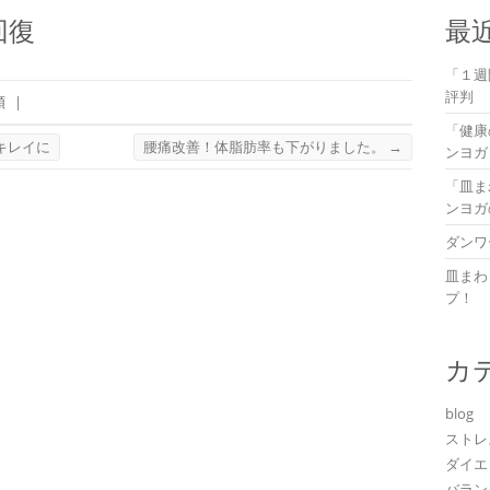
回復
最
「１週
評判
類
|
「健康
キレイに
腰痛改善！体脂肪率も下がりました。
→
ンヨガ
「皿ま
ンヨガ
ダンワ
皿まわ
プ！
カ
blog
ストレ
ダイエ
バラン