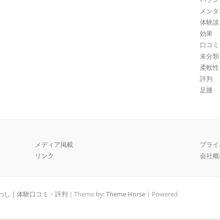
メンタ
体験談
効果
口コミ
未分類
柔軟性
評判
足腰
メディア掲載
プライ
リンク
会社概
し | 体験口コミ・評判
| Theme by:
Theme Horse
| Powered