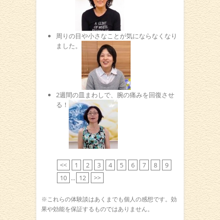
周りの目や小さなことが気にならなくなり
ました。
2週間の皿まわしで、腕の痛みを回復させ
る！
<<
1
2
3
4
5
6
7
8
9
10
...
12
>>
※これらの体験談はあくまでも個人の感想です。効
果や効能を保証するものではありません。