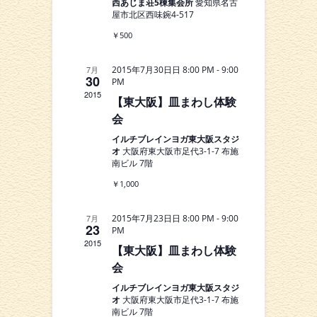
て
ゲ
西あじま荘5棟集会所
愛知県名古
ン
屋市北区西味鋺4-517
ナ
ー
ダ
￥500
ビ
シ
ー
-
7月
2015年7月30日日 8:00 PM
9:00
ョ
ゲ
30
PM
2015
ン
ー
【東大阪】皿まわし体験
会
シ
イルチブレインヨガ東大阪スタジ
ョ
オ
大阪府東大阪市足代3-1-7 布施
南ビル 7階
ン
￥1,000
を
-
7月
2015年7月23日日 8:00 PM
9:00
表
23
PM
2015
【東大阪】皿まわし体験
示
会
イルチブレインヨガ東大阪スタジ
オ
大阪府東大阪市足代3-1-7 布施
南ビル 7階