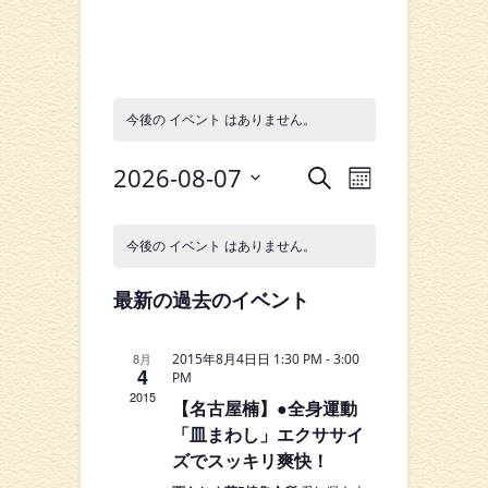
今後の イベント はありません。
イ
イ
2026-08-07
検
カ
索
ベ
日
ベ
レ
イ
付
ン
ン
今後の イベント はありません。
ン
を
ベ
ダ
選
ト
ー
ト
択
最新の過去のイベント
ン
表
ビ
を
示
ト
ュ
-
8月
2015年8月4日日 1:30 PM
3:00
検
4
の
PM
ー
2015
索
【名古屋楠】●全身運動
カ
ナ
「皿まわし」エクササイ
し
ビ
レ
ズでスッキリ爽快！