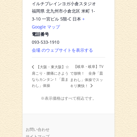
イルチブレインヨガ小倉スタジオ
福岡県 北九州市小倉北区 米町 1-
3-10 一宮ビル 5階-C
日本
+
Google マップ
電話番号
093-533-1910
会場 のウェブサイトを表示する
【岐阜・岐阜】TV
【大阪・東大阪】☆
肩こり・腰痛にさよう
で放映！ 全身「皿
ならカンタン！「皿ま
まわし」体操でスッ
わし」体操
キリ爽快！
※表示価格はすべて税込です。
お問い合わせ
サイトマップ