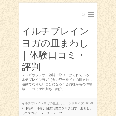
Search
イルチブレイン
ヨガの皿まわし
| 体験口コミ・
評判
テレビやラジオ、雑誌に取り上げられているイ
ルチブレインヨガ（ダンワールド）の皿まわし
運動でなりたい自分になる！会員様からの体験
談、口コミや評判もご紹介。
イルチブレインヨガの皿まわしエクササイズ HOME
>
【福岡・小倉】自然治癒力を引き出す「皿回し」
ってスゴイ！ワークショップ