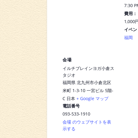
7:30 P
費用：
1,000
イベン
福岡
会場
イルチブレインヨガ小倉ス
タジオ
福岡県 北九州市小倉北区
米町 1-3-10 一宮ビル 5階-
C
日本
+ Google マップ
電話番号
093-533-1910
会場 のウェブサイトを表
示する