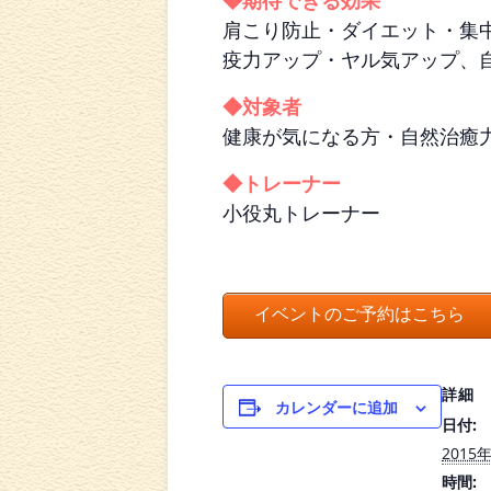
◆期待できる効果
肩こり防止・ダイエット・集
疫力アップ・ヤル気アップ、
◆対象者
健康が気になる方・自然治癒
◆トレーナー
小役丸トレーナー
イベントのご予約はこちら
詳細
カレンダーに追加
日付:
2015
時間: