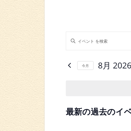
イ
キ
ー
ベ
ワ
ン
ー
ド
8月 202
今月
ト
を
入
日
を
力
付
し
を
検
て
選
く
索
択
だ
イ
し
最新の過去のイ
さ
い
ベ
て
。
キ