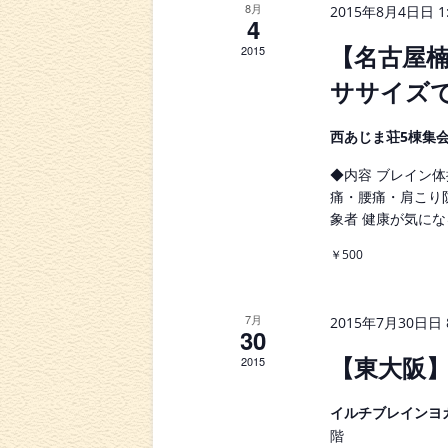
ン
ナ
ー
8月
2015年8月4日日 1:
4
ワ
ト
ビ
ー
【名古屋
2015
ド
の
ゲ
で
ササイズ
カ
ー
イ
ベ
レ
シ
西あじま荘5棟集
ン
ト
ン
ョ
◆内容 ブレイン
を
痛・腰痛・肩こり
検
ダ
ン
象者 健康が気にな
索
し
ー
を
￥500
ま
表
す
。
示
7月
2015年7月30日日 8
30
【東大阪
2015
イルチブレインヨ
階