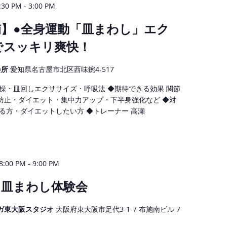
-
30 PM
3:00 PM
楠】●全身運動「皿まわし」エク
でスッキリ爽快！
会所
愛知県名古屋市北区西味鋺4-517
体操・皿回しエクササイズ・呼吸法 ◆期待できる効果 関節
防止・ダイエット・集中力アップ・下半身強化など ◆対
る方・ダイエットしたい方 ◆トレーナー 高瀬
-
:00 PM
9:00 PM
】皿まわし体験会
ガ東大阪スタジオ
大阪府東大阪市足代3-1-7 布施南ビル 7