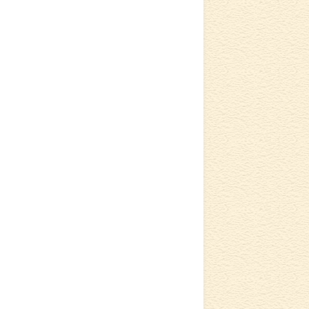
ー
シ
ョ
ン