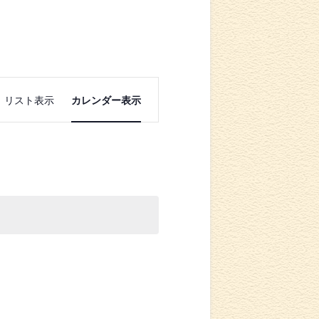
イ
リスト表示
カレンダー表示
ベ
ン
ト
ビ
ュ
ー
ナ
ビ
ゲ