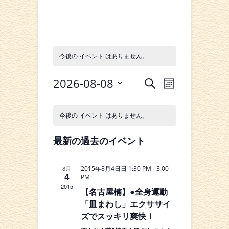
今後の イベント はありません。
イ
イ
2026-08-08
検
カ
索
ベ
日
ベ
レ
イ
付
ン
ン
今後の イベント はありません。
ン
を
ベ
ダ
選
ト
ー
ト
択
最新の過去のイベント
ン
表
ビ
を
示
ト
ュ
-
8月
2015年8月4日日 1:30 PM
3:00
検
4
の
PM
ー
2015
索
【名古屋楠】●全身運動
カ
ナ
「皿まわし」エクササイ
し
ビ
レ
ズでスッキリ爽快！