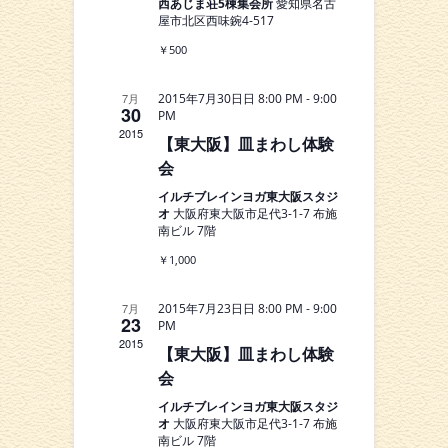
て
ゲ
西あじま荘5棟集会所
愛知県名古
ン
屋市北区西味鋺4-517
ナ
ー
ダ
￥500
ビ
シ
ー
-
7月
2015年7月30日日 8:00 PM
9:00
ョ
ゲ
30
PM
2015
ン
ー
【東大阪】皿まわし体験
会
シ
イルチブレインヨガ東大阪スタジ
ョ
オ
大阪府東大阪市足代3-1-7 布施
南ビル 7階
ン
￥1,000
を
-
7月
2015年7月23日日 8:00 PM
9:00
表
23
PM
2015
【東大阪】皿まわし体験
示
会
イルチブレインヨガ東大阪スタジ
オ
大阪府東大阪市足代3-1-7 布施
南ビル 7階